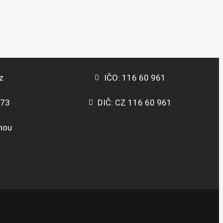
z
IČO: 116 60 961
373
DIČ: CZ 116 60 961
inou