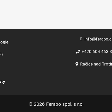
info@ferapo.c
logie
+420 604 463 
by
Račice nad Trot
kty
© 2026 Ferapo spol. s r.o.