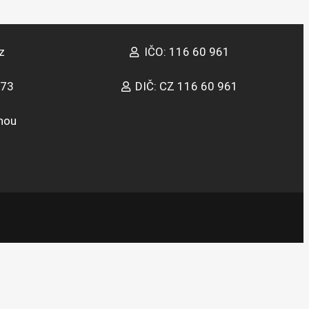
z
IČO: 116 60 961
373
DIČ: CZ 116 60 961
inou