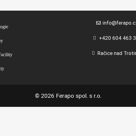
info@ferapo.c
ogie
+420 604 463 
by
Račice nad Trot
acility
kty
© 2026 Ferapo spol. s r.o.