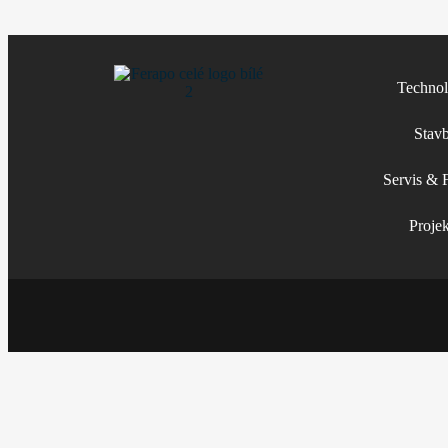
Technol
Stav
Servis & F
Proje