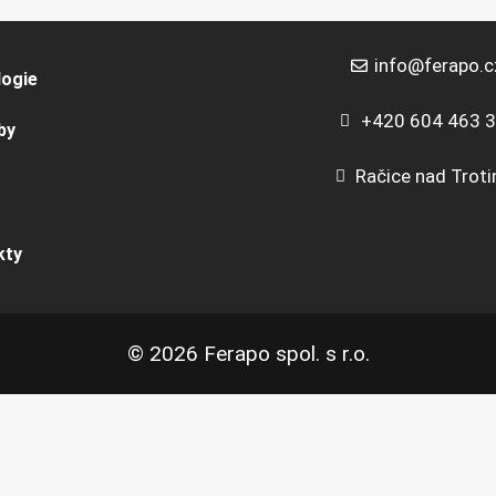
info@ferapo.c
logie
+420 604 463 
by
Račice nad Trot
kty
© 2026 Ferapo spol. s r.o.