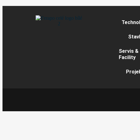
Techno
Stav
Servis &
Facility
Proje