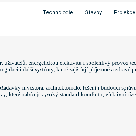
Technologie
Stavby
Projekce
uživatelů, energetickou efektivitu i spolehlivý provoz te
regulaci i další systémy, které zajišťují příjemné a zdrav
žadavky investora, architektonické řešení i budoucí správ
y, které nabízejí vysoký standard komfortu, efektivní říz