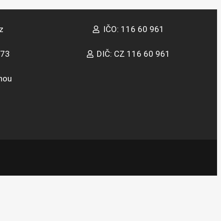
z
IČO: 116 60 961
373
DIČ: CZ 116 60 961
inou